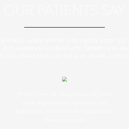
OUR PATIENTS SAY
piciatis unde omnis iste natus error si
 doloremque laudantium, totam rem ap
b illo inventore veritatis et quasi archi
At vero eos et accusamus et iusto
odio dignissimos ducimus qui
blanditiis praesentium voluptatum
deleniti atque