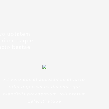
t voluptatem
eriam, eaque
tecto beatae
At vero eos et accusamus et iusto
odio dignissimos ducimus qui
blanditiis praesentium voluptatum
deleniti atque