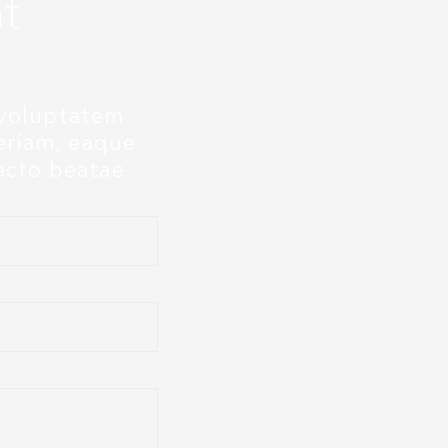
t
t voluptatem
eriam, eaque
tecto beatae