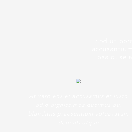
Sed ut pers
accusantium
ipsa quae a
At vero eos et accusamus et iusto
odio dignissimos ducimus qui
blanditiis praesentium voluptatum
deleniti atque