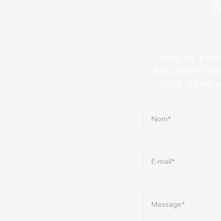
Sed ut pers
accusantium
ipsa quae a