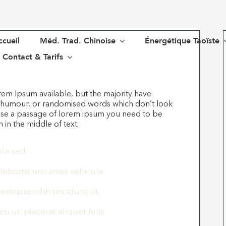
cueil
Méd. Trad. Chinoise
Énergétique Taoïste
Contact & Tarifs
rem Ipsum available, but the majority have
ed humour, or randomised words which don’t look
o use a passage of lorem ipsum you need to be
 in the middle of text.
ula sed
 lobortis orci amet vehicula.
lerisque nibh tincidunt ut.
u ut, placerat aliquet felis.