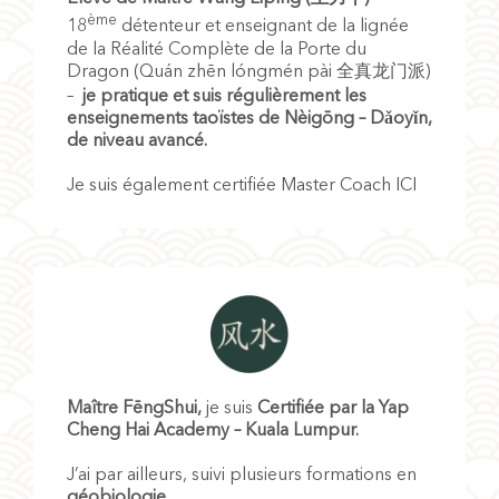
ème
18
détenteur et enseignant de la lignée
de la Réalité Complète de la Porte du
Dragon (Quán zhēn lóngmén pài 全真龙门派)
–
je pratique et suis régulièrement les
enseignements taoïstes de Nèigōng – D
ǎoyǐn
,
de niveau avancé.
Je suis également certifiée Master Coach ICI
Maître FēngShui,
je suis
Certifiée
par la Yap
Cheng Hai Academy – Kuala Lumpur.
J’ai par ailleurs, suivi plusieurs formations en
géobiologie.