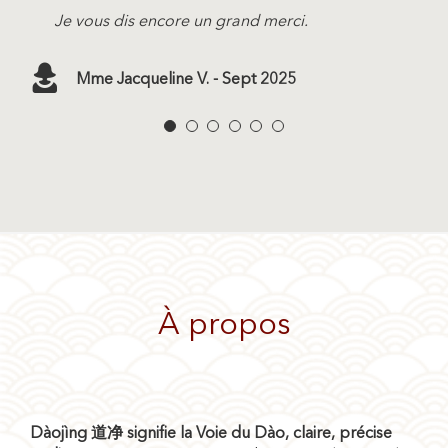
échanges, séance après séance, elle a ôté
tréfonds de votre âme ! Après les séances
délicatesse, d intelligence et de
l’âme de se libérer du passé pour rééquilibrer
excellent travail tout en douceur
Je vous dis encore un grand merci.
couche par couche tous les voiles que mes
sensations de fatigue écrasante puis on
compréhension vers moi même et vers la
l’énergie vitale et enfin (re)vivre, lâcher-prise
expériences de vie avaient posé en moi. Ce fût
retrouve l’énergie traverser son corps comme
guérison de qui Je Suis…
et trouver l’apaisement. C’est une grande
Mme Sarah P. - Sept 2025
émotionnellement bouleversant. Retrouver et
si elle remettait la machine en route …. je ne
Je remercie l Univers d avoir mis sur ma route
thérapeute et j’exprime ici ma gratitude et
Mme Jacqueline V. - Sept 2025
traverser ces moments de vie si profondément
peux que la conseiller pour améliorer sa santé
cette thérapeute d exception .
celle de ma famille envers elle et l’Univers
enfouis…Pour les transmuter et guérir.
physique et psychique.
Souad
pour cette belle rencontre qui nous apporte
Aujourd’hui, la petite flamme s’est rallumée, je
« Celui qui a vu son ombre est plus fort que
un nouvel équilibre de vie.
me suis redressée et pas après pas, je
celui qui a vu les anges »: Christiane Singer …
Corinne
M. David D. - Juin 2025
progresse, j’avance. Est-ce que la route est
terminée? Non, elle ne fait que commencer
Mme Souad S. - Fev 2023
Mme Corinne D. - mars 2023
vers une nouvelle vie, plus apaisée, plus
lumineuse. Merci Marie de m’avoir comprise,
merci d’être encore là pour m’aider à relever
cette belle énergie qui nous habite tous.
À propos
Mme Patricia M. - Juil. 2023
Dàojìng 道净 signifie la Voie du Dào, claire, précise